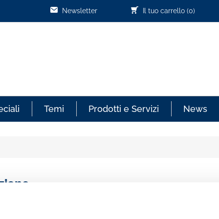
Newsletter
Il tuo carrello
(0)
ciali
Temi
Prodotti e Servizi
News
zione