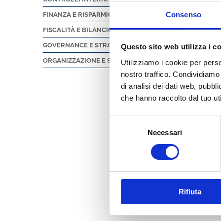
Ordina per
Consenso
FINANZA E RISPARMIO
FISCALITÀ E BILANCIO
GOVERNANCE E STRATEGIE
Questo sito web utilizza i c
ABI marketing
ORGANIZZAZIONE E SICUREZZA
Utilizziamo i cookie per perso
nostro traffico. Condividiamo 
di analisi dei dati web, pubbl
che hanno raccolto dal tuo uti
Selezione
OSSERVATORIO A
Necessari
del
"BANCHE-CLIENTI
consenso
EDIZIONE 2025-2
2026
Scopri
Rifiuta