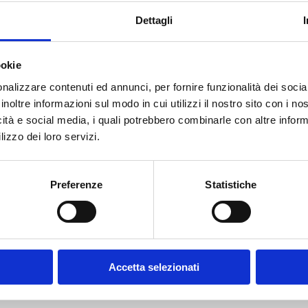
Filtra
Per 
Dettagli
ookie
ABI marketing
ABI marketing
nalizzare contenuti ed annunci, per fornire funzionalità dei socia
inoltre informazioni sul modo in cui utilizzi il nostro sito con i n
icità e social media, i quali potrebbero combinarle con altre inform
lizzo dei loro servizi.
BI
OSSERVATORIO
MARKCITY FAST
Preferenze
Statistiche
":
DIGITAL MARKETING E
2025
027
COMUNICAZIONE
INTEGRATA
Scopri
2026
Scopri
Accetta selezionati