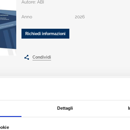
Autore: ABI
Anno
2026
Richiedi informazioni
Condividi
a cui impostazione generale fu condivisa fin dal 2009 da
ABI
con la
Ba
Dettagli
pio di proporzionalità e fornisce un'indicazione dei livelli di
add-on
pe
ili con le ipotesi sottostanti, indicando i riferimenti per il calcolo
del
rtando dettagliatamente i passaggi da effettuare.
ookie