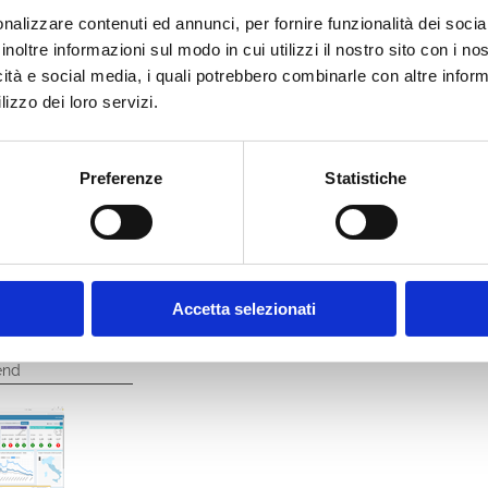
disfa un duplice obiettivo:
nalizzare contenuti ed annunci, per fornire funzionalità dei socia
iari meno sofisticati dal punto di vista dei metodi di misurazione, ra
inoltre informazioni sul modo in cui utilizzi il nostro sito con i n
he non trovano nelle disposizioni di vigilanza delle metodologie semp
icità e social media, i quali potrebbero combinarle con altre inform
ari di maggiori dimensioni, utilizzatori di modelli di portafoglio che st
a, la Metodologia consente di realizzare
analisi di benchmark.
lizzo dei loro servizi.
edere il documento.
Per conoscere le modalità di acquisizione, scrivici
Preferenze
Statistiche
bbe interessare anche
Accetta selezionati
end