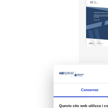
Presentazione
la
Metodologia
, l
Consenso
concreta del princi
situazioni compatib
geografiche e ripo
Questo sito web utilizza i c