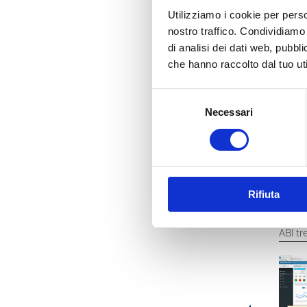
La Metodologia sod
Utilizziamo i cookie per perso
per gli intermed
nostro traffico. Condividiamo 
rischi creditizi
c
di analisi dei dati web, pubbl
per gli intermedi
natura creditizi
che hanno raccolto dal tuo uti
E' possibile richi
Selezione
Necessari
del
consenso
Ti potre
Rifiuta
ABI tr