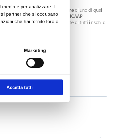
l media e per analizzare il
ppresenta un
ausilio per la valutazione
di uno di quei
ostri partner che si occupano
lificate per la valutazione
in ottica ICAAP
.
azioni che hai fornito loro o
imano il capitale economico a fronte di tutti i rischi di
:
progettispeciali@abiservizi.it
Marketing
Accetta tutti