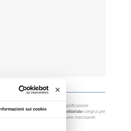
nca d'Italia
, rappresenta una esemplificazione
Informazioni sui cookie
r il rischio di concentrazione geo-settoriale
congrui per
l'add-on
a livello nazionale e per alcune macroaree