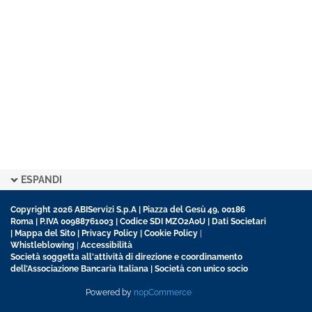
ESPANDI
Copyright 2026 ABIServizi S.p.A | Piazza del Gesù 49, 00186
Roma | P.IVA 00988761003 | Codice SDI MZO2A0U |
Dati Societari
|
Mappa del Sito
|
Privacy Policy
|
Cookie Policy
|
Whistleblowing
|
Accessibilità
Società soggetta all'attività di direzione e coordinamento
dell’Associazione Bancaria Italiana | Società con unico socio
Powered by
nopCommerce