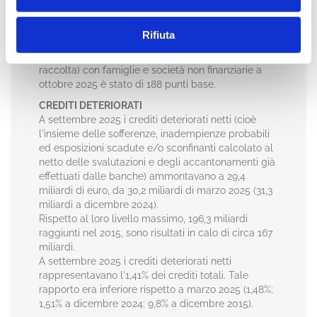
MARGINE TRA TASSO SUI PRESTITI E TASSO
SULLA RACCOLTA
Rifiuta
Il margine (spread) sulle nuove operazioni
(differenza tra i tassi sui nuovi prestiti e la nuova
raccolta) con famiglie e società non finanziarie a
ottobre 2025 è stato di 188 punti base.
CREDITI DETERIORATI
A settembre 2025 i crediti deteriorati netti (cioè
l'insieme delle sofferenze, inadempienze probabili
ed esposizioni scadute e/o sconfinanti calcolato al
netto delle svalutazioni e degli accantonamenti già
effettuati dalle banche) ammontavano a 29,4
miliardi di euro, da 30,2 miliardi di marzo 2025 (31,3
miliardi a dicembre 2024).
Rispetto al loro livello massimo, 196,3 miliardi
raggiunti nel 2015, sono risultati in calo di circa 167
miliardi.
A settembre 2025 i crediti deteriorati netti
rappresentavano l'1,41% dei crediti totali. Tale
rapporto era inferiore rispetto a marzo 2025 (1,48%;
1,51% a dicembre 2024; 9,8% a dicembre 2015).