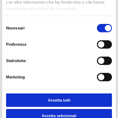
con altre informazioni che hai fornito loro o che hanno
TASSI DI INTERESSE SULLA RACCOLTA BANCARIA
raccolto dal tuo utilizzo dei loro servizi.
Il tasso praticato sui nuovi depositi a durata
prestabilita (cioè certificati di deposito e depositi
vincolati) a ottobre 2025 è stato il 2,10%. A
Selezione
settembre tale tasso era in Italia superiore a quello
Necessari
del
medio dell'area dell'euro (Italia 2,10%; area dell'euro
consenso
1,86%). Rispetto a giugno 2022, (ultimo mese prima
dei rialzi dei tassi BCE) quando il tasso era dello
Preferenze
0,29%, l'incremento è stato di 181 punti base.
Il rendimento delle nuove emissioni di obbligazioni
bancarie a tasso fisso a ottobre 2025 è stato il
Statistiche
3,50%, con un incremento di 219 punti base rispetto
a giugno 2022 quando era l'1,31%.
A ottobre 2025 il tasso medio sul totale dei depositi
Marketing
(certificati di deposito, depositi a risparmio e conti
correnti), è stato lo 0,64% (0,63% nel mese
precedente; 0,32% a giugno 2022).
Il tasso sui conti corrente, che non hanno la
funzione di investimento e permettono di utilizzare
Accetta tutti
una moltitudine di servizi, a ottobre 2025 è stato lo
0,28% (come nel mese precedente; 0,02% a giugno
2022).
Accetta selezionati