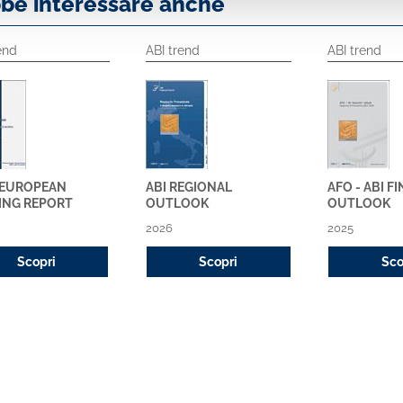
bbe interessare anche
end
ABI trend
ABI trend
- EUROPEAN
ABI REGIONAL
AFO - ABI F
ING REPORT
OUTLOOK
OUTLOOK
2026
2025
Scopri
Scopri
Sco