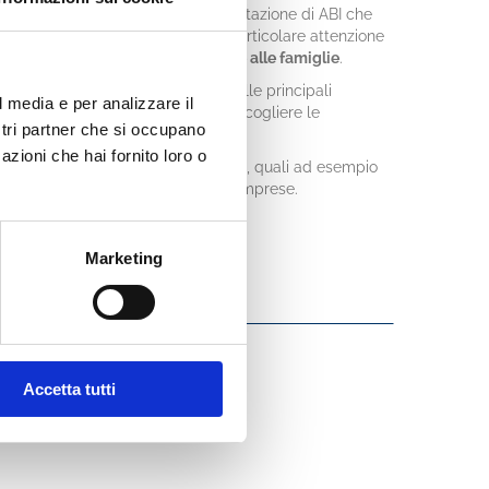
zzato dal Servizio Studi e Regolamentazione di ABI che
cipali dinamiche di mercato
, con particolare attenzione
to bancario, al settore produttivo e alle famiglie
.
 consultazione, e offre un’analisi sulle principali
l media e per analizzare il
ornate
per analizzare il contesto e cogliere le
ostri partner che si occupano
azioni che hai fornito loro o
titativo i temi di maggiore attualità, quali ad esempio
striale e la digitalizzazione delle imprese.
Marketing
Accetta tutti