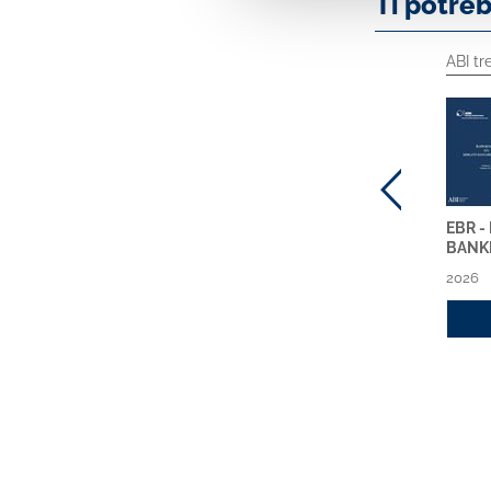
Ti potre
ABI tr
EBR 
BANK
2026