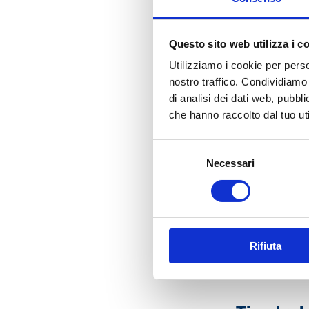
“
ABI Weekly Outl
fornisce attravers
agli
indicatori ma
Questo sito web utilizza i c
Il servizio consent
Utilizziamo i cookie per perso
previsioni economi
nostro traffico. Condividiamo 
opportunità di mer
di analisi dei dati web, pubbl
Il rapporto si com
che hanno raccolto dal tuo uti
le politiche delle 
Il report demo ag
Selezione
Per ogni domanda e 
Necessari
del
consenso
Documenti
Rifiuta