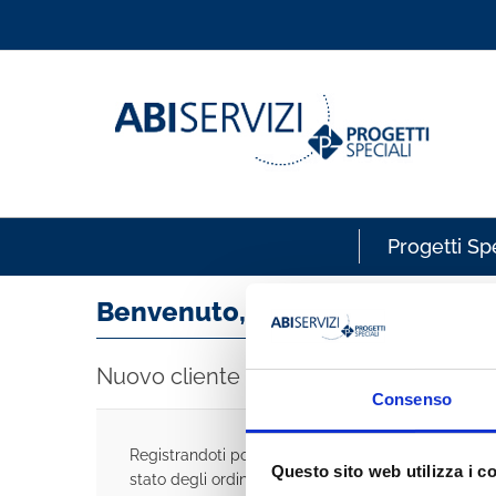
Progetti Spe
Benvenuto, accedi!
Nuovo cliente
Consenso
Registrandoti potrai acquistare velocemente, esse
Questo sito web utilizza i c
stato degli ordini e rivedere la storia degli acquisti 