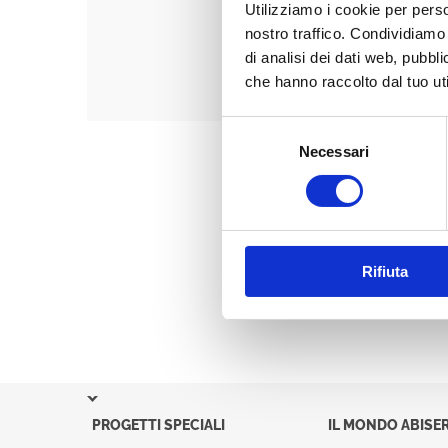
Utilizziamo i cookie per perso
nostro traffico. Condividiamo 
di analisi dei dati web, pubbl
che hanno raccolto dal tuo uti
Selezione
Necessari
del
consenso
Rifiuta
PROGETTI SPECIALI
IL MONDO ABISER