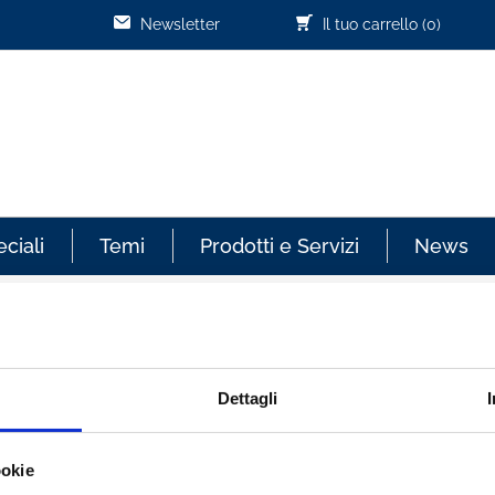
Newsletter
Il tuo carrello
(0)
ciali
Temi
Prodotti e Servizi
News
Cliente già registrato
Dettagli
re sempre aggiornato sullo
Email:
ookie
effettuati