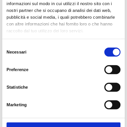
informazioni sul modo in cui utilizzi il nostro sito con i
nostri partner che si occupano di analisi dei dati web,
pubblicità e social media, i quali potrebbero combinarle
con altre informazioni che hai fornito loro o che hanno
Cliente già registrato
raccolto dal tuo utilizzo dei loro servizi.
Selezione
Email:
Necessari
del
consenso
Preferenze
Password:
Statistiche
Password dimenticata?
Marketing